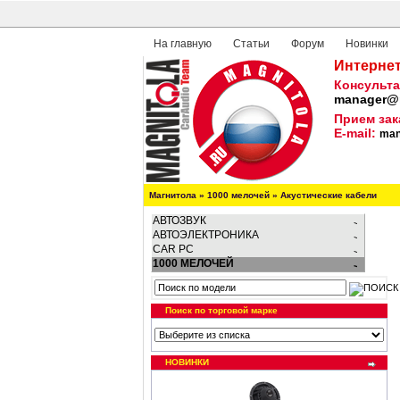
На главную
Статьи
Форум
Новинки
Интернет
Консульта
manager@m
Прием зак
E-mail:
man
Магнитола
»
1000 мелочей
»
Акустические кабели
АВТОЗВУК
АВТОЭЛЕКТРОНИКА
CAR PC
1000 МЕЛОЧЕЙ
Поиск по торговой марке
НОВИНКИ