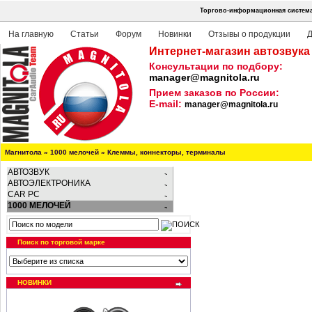
Торгово-информационная система
На главную
Статьи
Форум
Новинки
Отзывы о продукции
Д
Интернет-магазин автозвука
Консультации по подбору:
manager@magnitola.ru
Прием заказов по России:
E-mail:
manager@magnitola.ru
Магнитола
»
1000 мелочей
»
Клеммы, коннекторы, терминалы
АВТОЗВУК
АВТОЭЛЕКТРОНИКА
CAR PC
1000 МЕЛОЧЕЙ
Поиск по торговой марке
НОВИНКИ