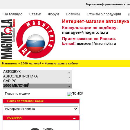
Торгово-информационная систем
На главную
Статьи
Форум
Новинки
Отзывы о продукции
Д
Интернет-магазин автозвука
Консультации по подбору:
manager@magnitola.ru
Прием заказов по России:
E-mail:
manager@magnitola.ru
Магнитола
»
1000 мелочей
»
Компьютерные кабели
АВТОЗВУК
АВТОЭЛЕКТРОНИКА
CAR PC
1000 МЕЛОЧЕЙ
Поиск по торговой марке
НОВИНКИ