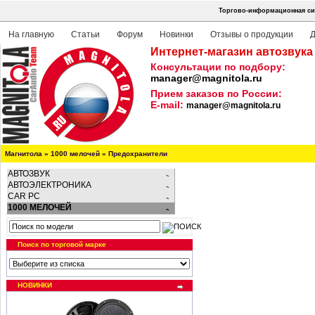
Торгово-информационная сис
На главную
Статьи
Форум
Новинки
Отзывы о продукции
Д
Интернет-магазин автозвука
Консультации по подбору:
manager@magnitola.ru
Прием заказов по России:
E-mail:
manager@magnitola.ru
Магнитола
»
1000 мелочей
»
Предохранители
АВТОЗВУК
АВТОЭЛЕКТРОНИКА
CAR PC
1000 МЕЛОЧЕЙ
Поиск по торговой марке
НОВИНКИ