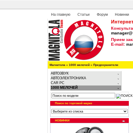
На главную
Статьи
Форум
Новинки
Интернет
Консульта
manager@m
Прием зак
E-mail:
man
Магнитола
»
1000 мелочей
»
Предохранители
АВТОЗВУК
АВТОЭЛЕКТРОНИКА
CAR PC
1000 МЕЛОЧЕЙ
Поиск по торговой марке
НОВИНКИ