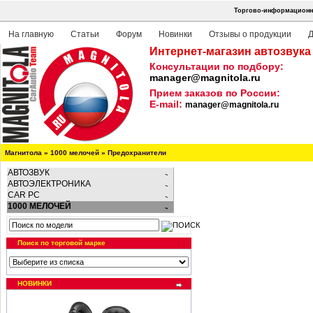
Торгово-информационна
На главную
Статьи
Форум
Новинки
Отзывы о продукции
Д
Интернет-магазин автозвука
Консультации по подбору:
manager@magnitola.ru
Прием заказов по России:
E-mail:
manager@magnitola.ru
Магнитола
»
1000 мелочей
»
Предохранители
АВТОЗВУК
АВТОЭЛЕКТРОНИКА
CAR PC
1000 МЕЛОЧЕЙ
Поиск по торговой марке
НОВИНКИ