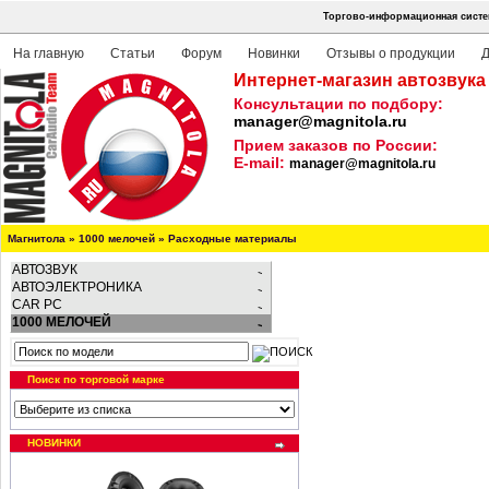
Торгово-информационная систем
На главную
Статьи
Форум
Новинки
Отзывы о продукции
Д
Интернет-магазин автозвука
Консультации по подбору:
manager@magnitola.ru
Прием заказов по России:
E-mail:
manager@magnitola.ru
Магнитола
»
1000 мелочей
»
Расходные материалы
АВТОЗВУК
АВТОЭЛЕКТРОНИКА
CAR PC
1000 МЕЛОЧЕЙ
Поиск по торговой марке
НОВИНКИ