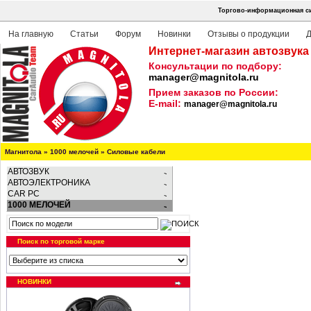
Торгово-информационная си
На главную
Статьи
Форум
Новинки
Отзывы о продукции
Д
Интернет-магазин автозвука
Консультации по подбору:
manager@magnitola.ru
Прием заказов по России:
E-mail:
manager@magnitola.ru
Магнитола
»
1000 мелочей
»
Силовые кабели
АВТОЗВУК
АВТОЭЛЕКТРОНИКА
CAR PC
1000 МЕЛОЧЕЙ
Поиск по торговой марке
НОВИНКИ