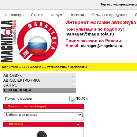
Торгово-информационная
На главную
Статьи
Форум
Новинки
Отзывы о продукции
Д
Интернет-магазин автозвука
Консультации по подбору:
manager@magnitola.ru
Прием заказов по России:
E-mail:
manager@magnitola.ru
Магнитола
»
1000 мелочей
»
Установочные комплекты
АВТОЗВУК
АВТОЭЛЕКТРОНИКА
CAR PC
1000 МЕЛОЧЕЙ
Поиск по торговой марке
НОВИНКИ