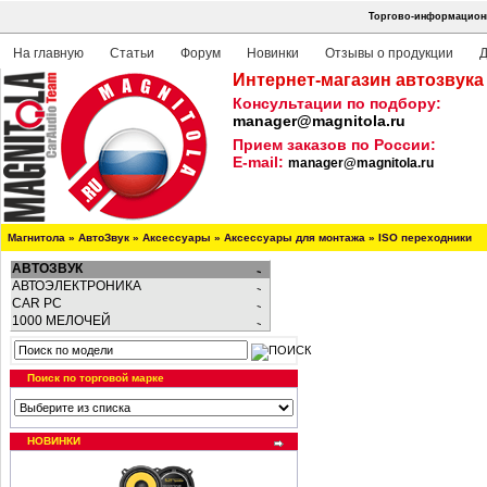
Торгово-информационн
На главную
Статьи
Форум
Новинки
Отзывы о продукции
Д
Интернет-магазин автозвука
Консультации по подбору:
manager@magnitola.ru
Прием заказов по России:
E-mail:
manager@magnitola.ru
Магнитола
»
АвтоЗвук
»
Аксессуары
»
Аксессуары для монтажа
»
ISO переходники
АВТОЗВУК
АВТОЭЛЕКТРОНИКА
CAR PC
1000 МЕЛОЧЕЙ
Поиск по торговой марке
НОВИНКИ