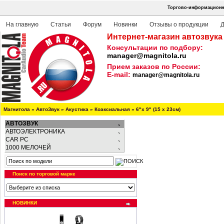
Торгово-информационна
На главную
Статьи
Форум
Новинки
Отзывы о продукции
Д
Интернет-магазин автозвука
Консультации по подбору:
manager@magnitola.ru
Прием заказов по России:
E-mail:
manager@magnitola.ru
Магнитола
»
АвтоЗвук
»
Акустика
»
Коаксиальная
»
6"х 9" (15 х 23см)
АВТОЗВУК
АВТОЭЛЕКТРОНИКА
CAR PC
1000 МЕЛОЧЕЙ
Поиск по торговой марке
НОВИНКИ