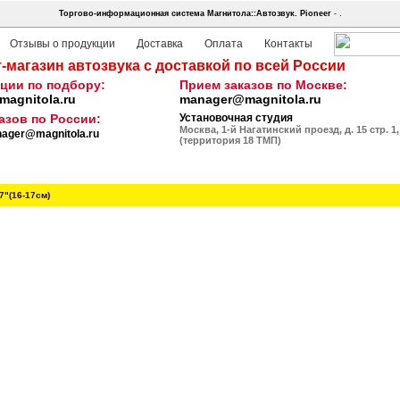
Торгово-информационная система Магнитола::Автозвук.
Pioneer
- .
Отзывы о продукции
Доставка
Оплата
Контакты
-магазин автозвука с доставкой по всей России
ции по подбору:
Прием заказов по Москве:
agnitola.ru
manager@magnitola.ru
азов по России:
Установочная студия
Москва, 1-й Нагатинский проезд, д. 15 стр. 1,
ager@magnitola.ru
(территория 18 ТМП)
-7"(16-17см)