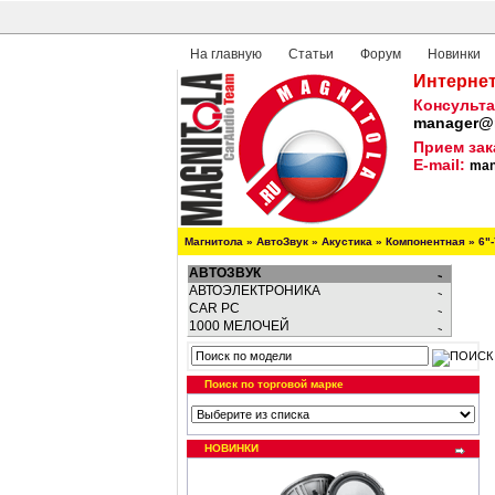
На главную
Статьи
Форум
Новинки
Интернет
Консульта
manager@m
Прием зак
E-mail:
man
Магнитола
»
АвтоЗвук
»
Акустика
»
Компонентная
»
6"
АВТОЗВУК
АВТОЭЛЕКТРОНИКА
CAR PC
1000 МЕЛОЧЕЙ
Поиск по торговой марке
НОВИНКИ