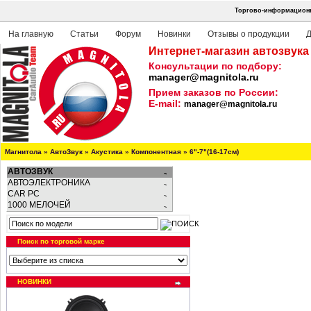
Торгово-информационна
На главную
Статьи
Форум
Новинки
Отзывы о продукции
Д
Интернет-магазин автозвука
Консультации по подбору:
manager@magnitola.ru
Прием заказов по России:
E-mail:
manager@magnitola.ru
Магнитола
»
АвтоЗвук
»
Акустика
»
Компонентная
»
6"-7"(16-17см)
АВТОЗВУК
АВТОЭЛЕКТРОНИКА
CAR PC
1000 МЕЛОЧЕЙ
Поиск по торговой марке
НОВИНКИ