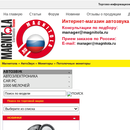
Торгово-информационн
На главную
Статьи
Форум
Новинки
Отзывы о продукции
Д
Интернет-магазин автозвука
Консультации по подбору:
manager@magnitola.ru
Прием заказов по России:
E-mail:
manager@magnitola.ru
Магнитола
»
АвтоЗвук
»
Мониторы
»
Потолочные мониторы
АВТОЗВУК
АВТОЭЛЕКТРОНИКА
CAR PC
1000 МЕЛОЧЕЙ
Поиск по торговой марке
НОВИНКИ