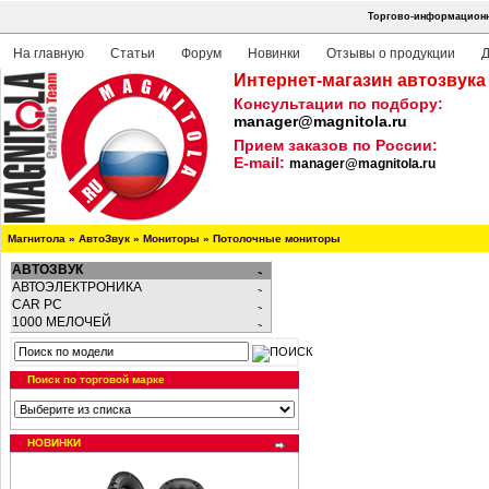
Торгово-информационна
На главную
Статьи
Форум
Новинки
Отзывы о продукции
Д
Интернет-магазин автозвука
Консультации по подбору:
manager@magnitola.ru
Прием заказов по России:
E-mail:
manager@magnitola.ru
Магнитола
»
АвтоЗвук
»
Мониторы
»
Потолочные мониторы
АВТОЗВУК
АВТОЭЛЕКТРОНИКА
CAR PC
1000 МЕЛОЧЕЙ
Поиск по торговой марке
НОВИНКИ