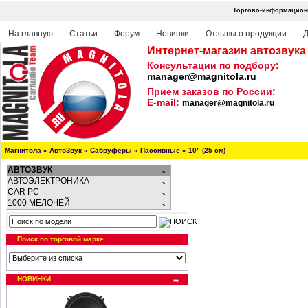
Торгово-информационн
На главную
Статьи
Форум
Новинки
Отзывы о продукции
Д
Интернет-магазин автозвука
Консультации по подбору:
manager@magnitola.ru
Прием заказов по России:
E-mail:
manager@magnitola.ru
Магнитола
»
АвтоЗвук
»
Сабвуферы
»
Пассивные
»
10" (25 см)
АВТОЗВУК
АВТОЭЛЕКТРОНИКА
CAR PC
1000 МЕЛОЧЕЙ
Поиск по торговой марке
НОВИНКИ