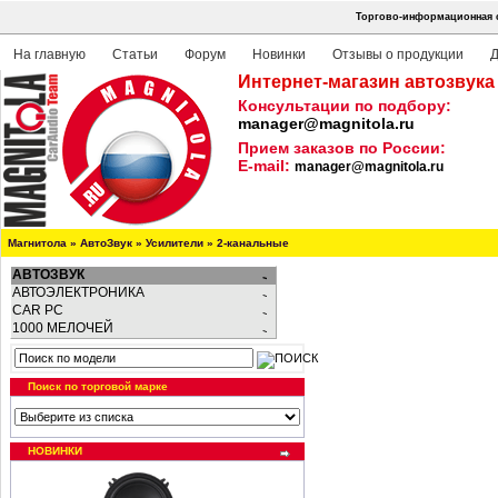
Торгово-информационная с
На главную
Статьи
Форум
Новинки
Отзывы о продукции
Д
Интернет-магазин автозвука
Консультации по подбору:
manager@magnitola.ru
Прием заказов по России:
E-mail:
manager@magnitola.ru
Магнитола
»
АвтоЗвук
»
Усилители
»
2-канальные
АВТОЗВУК
АВТОЭЛЕКТРОНИКА
CAR PC
1000 МЕЛОЧЕЙ
Поиск по торговой марке
НОВИНКИ