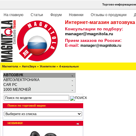
Торгово-информационна
На главную
Статьи
Форум
Новинки
Отзывы о продукции
Д
Интернет-магазин автозвука
Консультации по подбору:
manager@magnitola.ru
Прием заказов по России:
E-mail:
manager@magnitola.ru
Магнитола
»
АвтоЗвук
»
Усилители
»
4-канальные
АВТОЗВУК
АВТОЭЛЕКТРОНИКА
CAR PC
1000 МЕЛОЧЕЙ
Поиск по торговой марке
НОВИНКИ