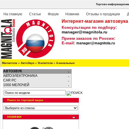
Торгово-информационна
На главную
Статьи
Форум
Новинки
Отзывы о продукции
Д
Интернет-магазин автозвука
Консультации по подбору:
manager@magnitola.ru
Прием заказов по России:
E-mail:
manager@magnitola.ru
Магнитола
»
АвтоЗвук
»
Усилители
»
4-канальные
АВТОЗВУК
АВТОЭЛЕКТРОНИКА
CAR PC
1000 МЕЛОЧЕЙ
Поиск по торговой марке
НОВИНКИ