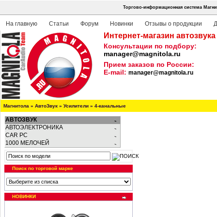
Торгово-информационная система Магнит
На главную
Статьи
Форум
Новинки
Отзывы о продукции
Д
Интернет-магазин автозвука
Консультации по подбору:
manager@magnitola.ru
Прием заказов по России:
E-mail:
manager@magnitola.ru
Магнитола
»
АвтоЗвук
»
Усилители
»
4-канальные
АВТОЗВУК
АВТОЭЛЕКТРОНИКА
CAR PC
1000 МЕЛОЧЕЙ
Поиск по торговой марке
НОВИНКИ