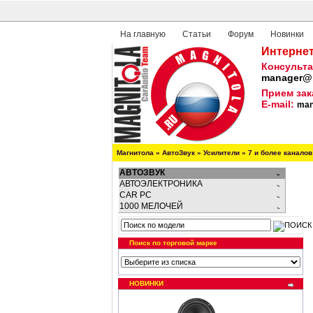
На главную
Статьи
Форум
Новинки
Интернет
Консульта
manager@m
Прием зак
E-mail:
man
Магнитола
»
АвтоЗвук
»
Усилители
»
7 и более каналов
АВТОЗВУК
АВТОЭЛЕКТРОНИКА
CAR PC
1000 МЕЛОЧЕЙ
Поиск по торговой марке
НОВИНКИ