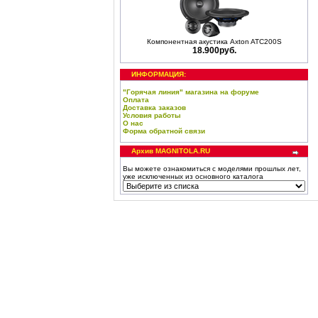
Компонентная акустика Axton ATC200S
18.900руб.
ИНФОРМАЦИЯ:
"Горячая линия" магазина на форуме
Оплата
Доставка заказов
Условия работы
О нас
Форма обратной связи
Архив MAGNITOLA.RU
Вы можете ознакомиться с моделями прошлых лет,
уже исключенных из основного каталога