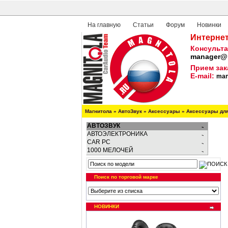
На главную
Статьи
Форум
Новинки
Интернет
Консульта
manager@m
Прием зак
E-mail:
man
Магнитола
»
АвтоЗвук
»
Аксессуары
»
Аксессуары дл
АВТОЗВУК
АВТОЭЛЕКТРОНИКА
CAR PC
1000 МЕЛОЧЕЙ
Поиск по торговой марке
НОВИНКИ