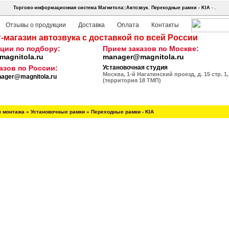
Торгово-информационная система Магнитола::Автозвук.
Переходные рамки - KIA
- .
Отзывы о продукции
Доставка
Оплата
Контакты
-магазин автозвука с доставкой по всей России
ции по подбору:
Прием заказов по Москве:
agnitola.ru
manager@magnitola.ru
азов по России:
Установочная студия
Москва, 1-й Нагатинский проезд, д. 15 стр. 1,
ager@magnitola.ru
(территория 18 ТМП)
я монтажа
»
Установочные рамки
»
Переходные рамки - KIA