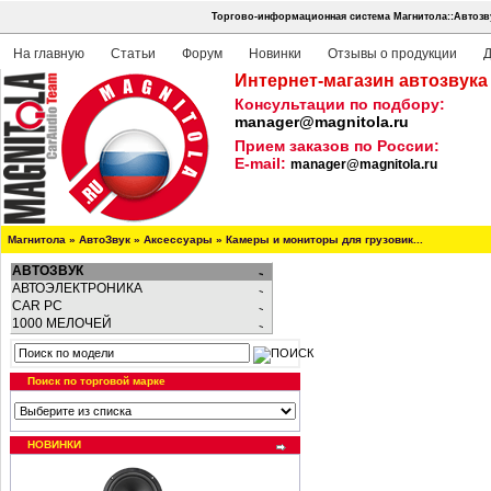
Торгово-информационная система Магнитола::Автозв
На главную
Статьи
Форум
Новинки
Отзывы о продукции
Д
Интернет-магазин автозвука
Консультации по подбору:
manager@magnitola.ru
Прием заказов по России:
E-mail:
manager@magnitola.ru
Магнитола
»
АвтоЗвук
»
Аксессуары
»
Камеры и мониторы для грузовик...
АВТОЗВУК
АВТОЭЛЕКТРОНИКА
CAR PC
1000 МЕЛОЧЕЙ
Поиск по торговой марке
НОВИНКИ