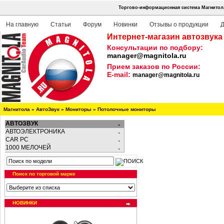
Торгово-информационная система Магнитола
На главную
Статьи
Форум
Новинки
Отзывы о продукции
Д
Интернет-магазин автозвука
Консультации по подбору:
manager@magnitola.ru
Прием заказов по России:
E-mail:
manager@magnitola.ru
Магнитола
»
АвтоЗвук
»
Мониторы
»
Потолочные мониторы
АВТОЗВУК
АВТОЭЛЕКТРОНИКА
CAR PC
1000 МЕЛОЧЕЙ
Поиск по торговой марке
НОВИНКИ