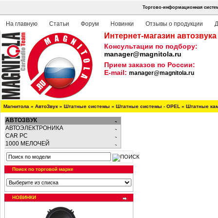
Торгово-информационная систем
На главную
Статьи
Форум
Новинки
Отзывы о продукции
Д
Интернет-магазин автозвука
Консультации по подбору:
manager@magnitola.ru
Прием заказов по России:
E-mail:
manager@magnitola.ru
Магнитола
»
АвтоЗвук
»
Штатные системы
»
Штатные системы - OPEL
»
Штатные кам
АВТОЗВУК
АВТОЭЛЕКТРОНИКА
CAR PC
1000 МЕЛОЧЕЙ
Поиск по торговой марке
НОВИНКИ