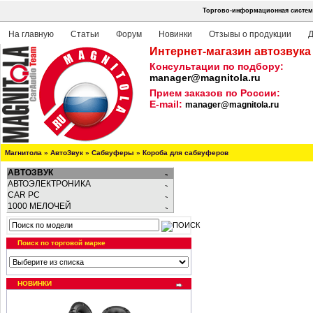
Торгово-информационная система
На главную
Статьи
Форум
Новинки
Отзывы о продукции
Д
Интернет-магазин автозвука
Консультации по подбору:
manager@magnitola.ru
Прием заказов по России:
E-mail:
manager@magnitola.ru
Магнитола
»
АвтоЗвук
»
Сабвуферы
»
Короба для сабвуферов
АВТОЗВУК
АВТОЭЛЕКТРОНИКА
CAR PC
1000 МЕЛОЧЕЙ
Поиск по торговой марке
НОВИНКИ