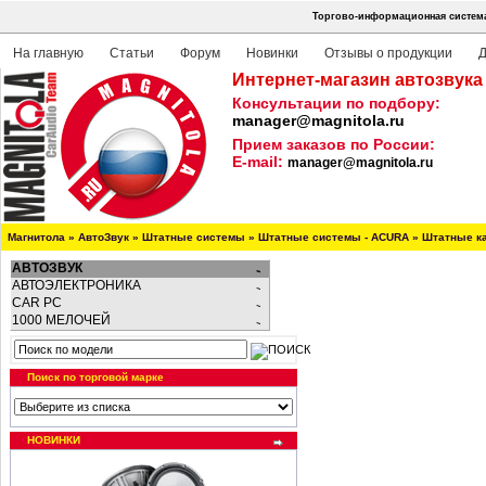
Торгово-информационная система
На главную
Статьи
Форум
Новинки
Отзывы о продукции
Д
Интернет-магазин автозвука
Консультации по подбору:
manager@magnitola.ru
Прием заказов по России:
E-mail:
manager@magnitola.ru
Магнитола
»
АвтоЗвук
»
Штатные системы
»
Штатные системы - ACURA
»
Штатные к
АВТОЗВУК
АВТОЭЛЕКТРОНИКА
CAR PC
1000 МЕЛОЧЕЙ
Поиск по торговой марке
НОВИНКИ