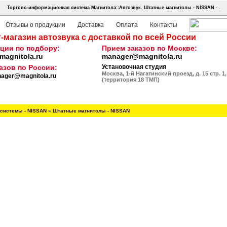
Торгово-информационная система Магнитола::Автозвук.
Штатные магнитолы - NISSAN
- .
Отзывы о продукции
Доставка
Оплата
Контакты
-магазин автозвука с доставкой по всей России
ции по подбору:
Прием заказов по Москве:
agnitola.ru
manager@magnitola.ru
азов по России:
Установочная студия
Москва, 1-й Нагатинский проезд, д. 15 стр. 1,
ager@magnitola.ru
(территория 18 ТМП)
системы - NISSAN
»
Штатные магнитолы - NISSAN