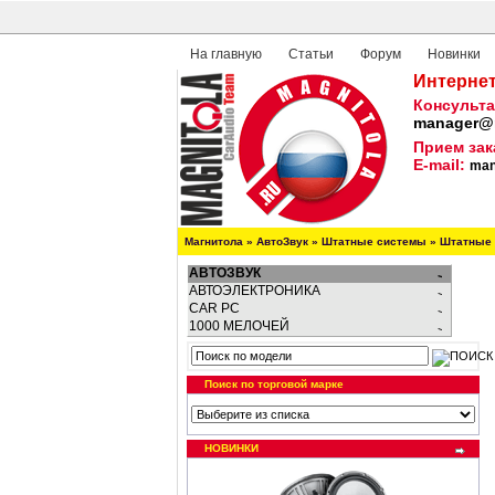
На главную
Статьи
Форум
Новинки
Интернет
Консульта
manager@m
Прием зак
E-mail:
man
Магнитола
»
АвтоЗвук
»
Штатные системы
»
Штатные 
АВТОЗВУК
АВТОЭЛЕКТРОНИКА
CAR PC
1000 МЕЛОЧЕЙ
Поиск по торговой марке
НОВИНКИ