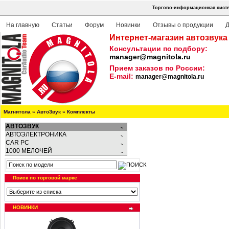
Торгово-информационная систе
На главную
Статьи
Форум
Новинки
Отзывы о продукции
Д
Интернет-магазин автозвука
Консультации по подбору:
manager@magnitola.ru
Прием заказов по России:
E-mail:
manager@magnitola.ru
Магнитола
»
АвтоЗвук
»
Комплекты
АВТОЗВУК
АВТОЭЛЕКТРОНИКА
CAR PC
1000 МЕЛОЧЕЙ
Поиск по торговой марке
НОВИНКИ