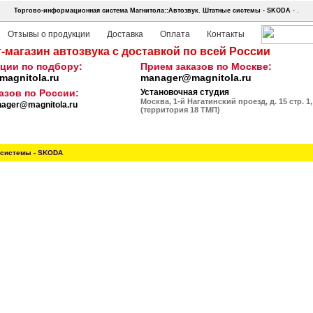
Торгово-информационная система Магнитола::Автозвук.
Штатные системы - SKODA
- .
Отзывы о продукции
Доставка
Оплата
Контакты
-магазин автозвука с доставкой по всей России
ции по подбору:
Прием заказов по Москве:
agnitola.ru
manager@magnitola.ru
азов по России:
Установочная студия
Москва, 1-й Нагатинский проезд, д. 15 стр. 1,
ager@magnitola.ru
(территория 18 ТМП)
системы - SKODA