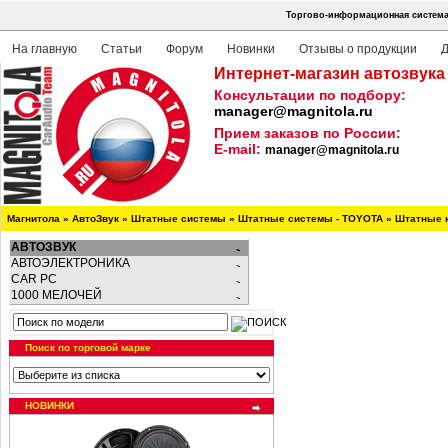
Торгово-информационная система
На главную
Статьи
Форум
Новинки
Отзывы о продукции
Д
Интернет-магазин автозвука
Консультации по подбору:
manager@magnitola.ru
Прием заказов по России:
E-mail:
manager@magnitola.ru
Магнитола
»
АвтоЗвук
»
Штатные системы
»
Штатные системы - TOYOTA
»
Штатные 
АВТОЗВУК
АВТОЭЛЕКТРОНИКА
CAR PC
1000 МЕЛОЧЕЙ
Поиск по торговой марке
НОВИНКИ