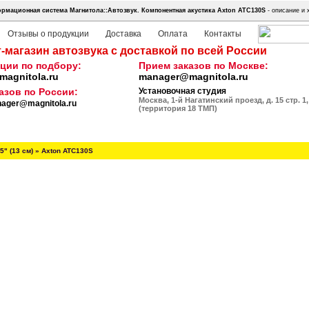
рмационная система Магнитола::Автозвук.
Компонентная акустика Axton ATC130S
- описание и 
Отзывы о продукции
Доставка
Оплата
Контакты
-магазин автозвука с доставкой по всей России
ции по подбору:
Прием заказов по Москве:
agnitola.ru
manager@magnitola.ru
азов по России:
Установочная студия
Москва, 1-й Нагатинский проезд, д. 15 стр. 1,
ager@magnitola.ru
(территория 18 ТМП)
5" (13 см)
»
Axton ATC130S