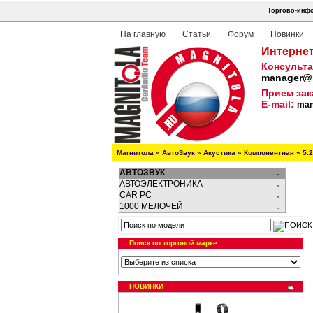
Торгово-инфо
На главную
Статьи
Форум
Новинки
Интернет
Консульта
manager@m
Прием зак
E-mail:
man
Магнитола
»
АвтоЗвук
»
Акустика
»
Компонентная
»
5.2
АВТОЗВУК
АВТОЭЛЕКТРОНИКА
CAR PC
1000 МЕЛОЧЕЙ
Поиск по торговой марке
НОВИНКИ