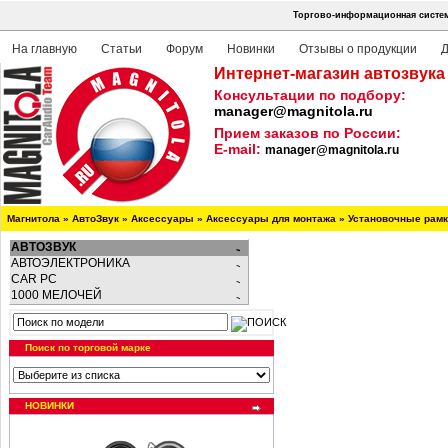
Торгово-информационная систем
На главную
Статьи
Форум
Новинки
Отзывы о продукции
Д
Интернет-магазин автозвука
Консультации по подбору:
manager@magnitola.ru
Прием заказов по России:
E-mail:
manager@magnitola.ru
Магнитола
»
АвтоЗвук
»
Аксессуары
»
Аксессуары для монтажа
»
Установочные рам
АВТОЗВУК
АВТОЭЛЕКТРОНИКА
CAR PC
1000 МЕЛОЧЕЙ
Поиск по торговой марке
НОВИНКИ