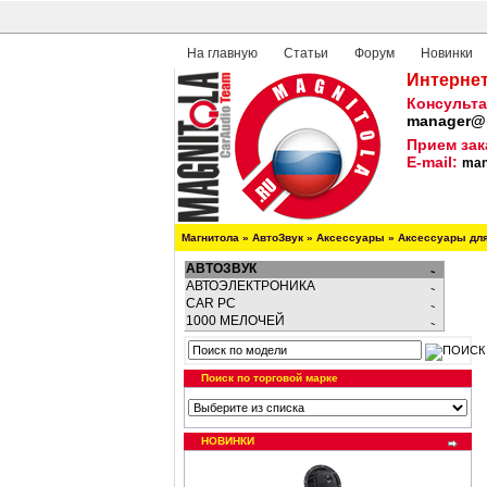
На главную
Статьи
Форум
Новинки
Интернет
Консульта
manager@m
Прием зак
E-mail:
man
Магнитола
»
АвтоЗвук
»
Аксессуары
»
Аксессуары дл
АВТОЗВУК
АВТОЭЛЕКТРОНИКА
CAR PC
1000 МЕЛОЧЕЙ
Поиск по торговой марке
НОВИНКИ