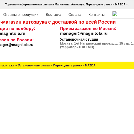
Торгово-информационная система Магнитола::Автозвук.
Переходные рамки - MAZDA
- .
Отзывы о продукции
Доставка
Оплата
Контакты
-магазин автозвука с доставкой по всей России
ции по подбору:
Прием заказов по Москве:
agnitola.ru
manager@magnitola.ru
азов по России:
Установочная студия
Москва, 1-й Нагатинский проезд, д. 15 стр. 1,
ager@magnitola.ru
(территория 18 ТМП)
я монтажа
»
Установочные рамки
»
Переходные рамки - MAZDA