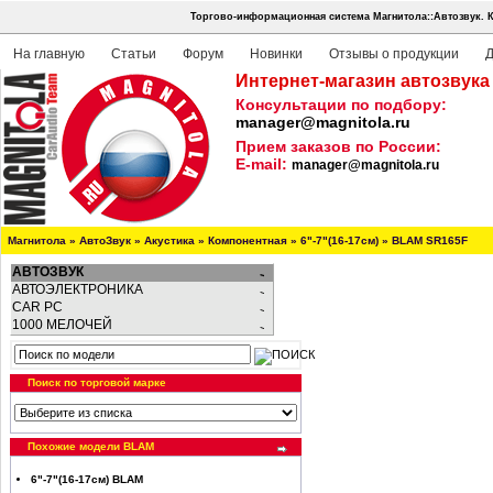
Торгово-информационная система Магнитола::Автозвук.
На главную
Статьи
Форум
Новинки
Отзывы о продукции
Д
Интернет-магазин автозвука
Консультации по подбору:
manager@magnitola.ru
Прием заказов по России:
E-mail:
manager@magnitola.ru
Магнитола
»
АвтоЗвук
»
Акустика
»
Компонентная
»
6"-7"(16-17см)
»
BLAM SR165F
АВТОЗВУК
АВТОЭЛЕКТРОНИКА
CAR PC
1000 МЕЛОЧЕЙ
Поиск по торговой марке
Похожие модели BLAM
6"-7"(16-17см) BLAM