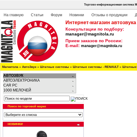
Торгово-информационная система Ма
На главную
Статьи
Форум
Новинки
Отзывы о продукции
Д
Интернет-магазин автозвука
Консультации по подбору:
manager@magnitola.ru
Прием заказов по России:
E-mail:
manager@magnitola.ru
Магнитола
»
АвтоЗвук
»
Штатные системы
»
Штатные системы - RENAULT
»
Штатные 
АВТОЗВУК
АВТОЭЛЕКТРОНИКА
CAR PC
1000 МЕЛОЧЕЙ
Поиск по торговой марке
НОВИНКИ