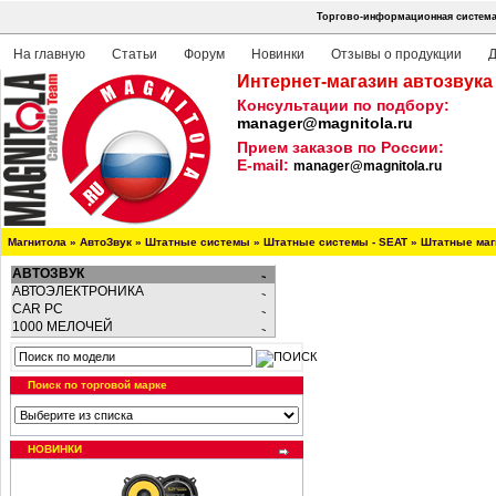
Торгово-информационная система 
На главную
Статьи
Форум
Новинки
Отзывы о продукции
Д
Интернет-магазин автозвука
Консультации по подбору:
manager@magnitola.ru
Прием заказов по России:
E-mail:
manager@magnitola.ru
Магнитола
»
АвтоЗвук
»
Штатные системы
»
Штатные системы - SEAT
»
Штатные маг
АВТОЗВУК
АВТОЭЛЕКТРОНИКА
CAR PC
1000 МЕЛОЧЕЙ
Поиск по торговой марке
НОВИНКИ