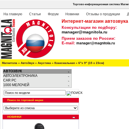
Торгово-информационная система Магнит
На главную
Статьи
Форум
Новинки
Отзывы о продукции
Д
Интернет-магазин автозвука
Консультации по подбору:
manager@magnitola.ru
Прием заказов по России:
E-mail:
manager@magnitola.ru
Магнитола
»
АвтоЗвук
»
Акустика
»
Коаксиальная
»
6"х 9" (15 х 23см)
АВТОЗВУК
АВТОЭЛЕКТРОНИКА
CAR PC
1000 МЕЛОЧЕЙ
Поиск по торговой марке
НОВИНКИ