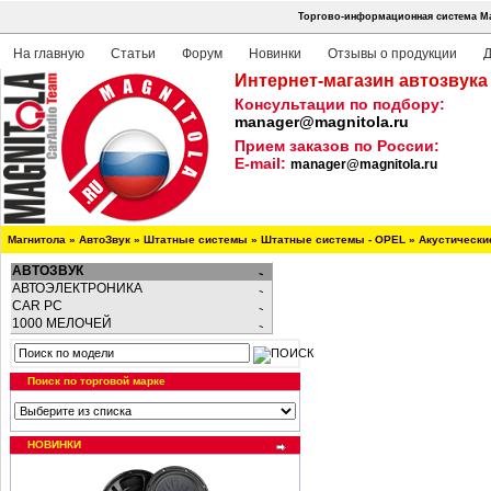
Торгово-информационная система Ма
На главную
Статьи
Форум
Новинки
Отзывы о продукции
Д
Интернет-магазин автозвука
Консультации по подбору:
manager@magnitola.ru
Прием заказов по России:
E-mail:
manager@magnitola.ru
Магнитола
»
АвтоЗвук
»
Штатные системы
»
Штатные системы - OPEL
»
Акустически
АВТОЗВУК
АВТОЭЛЕКТРОНИКА
CAR PC
1000 МЕЛОЧЕЙ
Поиск по торговой марке
НОВИНКИ