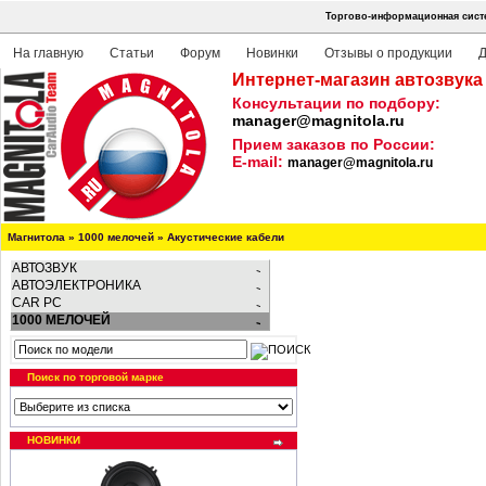
Торгово-информационная систе
На главную
Статьи
Форум
Новинки
Отзывы о продукции
Д
Интернет-магазин автозвука
Консультации по подбору:
manager@magnitola.ru
Прием заказов по России:
E-mail:
manager@magnitola.ru
Магнитола
»
1000 мелочей
»
Акустические кабели
АВТОЗВУК
АВТОЭЛЕКТРОНИКА
CAR PC
1000 МЕЛОЧЕЙ
Поиск по торговой марке
НОВИНКИ