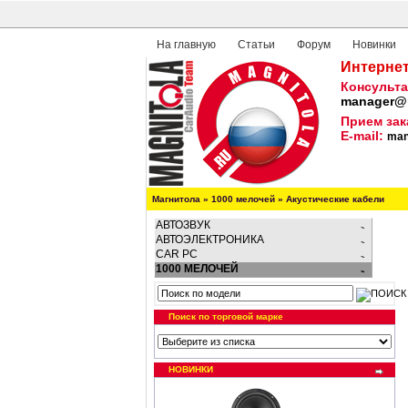
На главную
Статьи
Форум
Новинки
Интернет
Консульта
manager@m
Прием зак
E-mail:
man
Магнитола
»
1000 мелочей
»
Акустические кабели
АВТОЗВУК
АВТОЭЛЕКТРОНИКА
CAR PC
1000 МЕЛОЧЕЙ
Поиск по торговой марке
НОВИНКИ