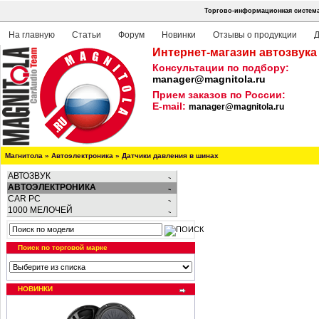
Торгово-информационная система
На главную
Статьи
Форум
Новинки
Отзывы о продукции
Д
Интернет-магазин автозвука
Консультации по подбору:
manager@magnitola.ru
Прием заказов по России:
E-mail:
manager@magnitola.ru
Магнитола
»
Автоэлектроника
»
Датчики давления в шинах
АВТОЗВУК
АВТОЭЛЕКТРОНИКА
CAR PC
1000 МЕЛОЧЕЙ
Поиск по торговой марке
НОВИНКИ