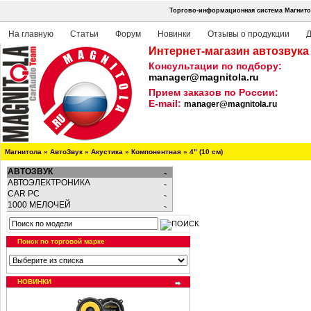
Торгово-информационная система Магнито
На главную
Статьи
Форум
Новинки
Отзывы о продукции
Д
Интернет-магазин автозвука
Консультации по подбору:
manager@magnitola.ru
Прием заказов по России:
E-mail:
manager@magnitola.ru
Магнитола
»
АвтоЗвук
»
Акустика
»
Компонентная
»
4" (10 см)
АВТОЗВУК
АВТОЭЛЕКТРОНИКА
CAR PC
1000 МЕЛОЧЕЙ
Поиск по торговой марке
НОВИНКИ