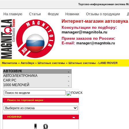
Торгово-информационная система Ма
На главную
Статьи
Форум
Новинки
Отзывы о продукции
Д
Интернет-магазин автозвука
Консультации по подбору:
manager@magnitola.ru
Прием заказов по России:
E-mail:
manager@magnitola.ru
Магнитола
»
АвтоЗвук
»
Штатные системы
»
Штатные системы - LAND ROVER
АВТОЗВУК
АВТОЭЛЕКТРОНИКА
CAR PC
1000 МЕЛОЧЕЙ
Поиск по торговой марке
НОВИНКИ