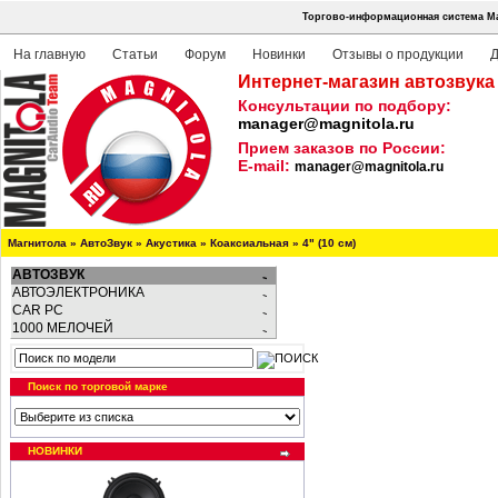
Торгово-информационная система Ма
На главную
Статьи
Форум
Новинки
Отзывы о продукции
Д
Интернет-магазин автозвука
Консультации по подбору:
manager@magnitola.ru
Прием заказов по России:
E-mail:
manager@magnitola.ru
Магнитола
»
АвтоЗвук
»
Акустика
»
Коаксиальная
»
4" (10 см)
АВТОЗВУК
АВТОЭЛЕКТРОНИКА
CAR PC
1000 МЕЛОЧЕЙ
Поиск по торговой марке
НОВИНКИ