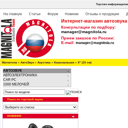
Торгово-информационна
На главную
Статьи
Форум
Новинки
Отзывы о продукции
Д
Интернет-магазин автозвука
Консультации по подбору:
manager@magnitola.ru
Прием заказов по России:
E-mail:
manager@magnitola.ru
Магнитола
»
АвтоЗвук
»
Акустика
»
Коаксиальная
»
4" (10 см)
АВТОЗВУК
АВТОЭЛЕКТРОНИКА
CAR PC
1000 МЕЛОЧЕЙ
Поиск по торговой марке
НОВИНКИ