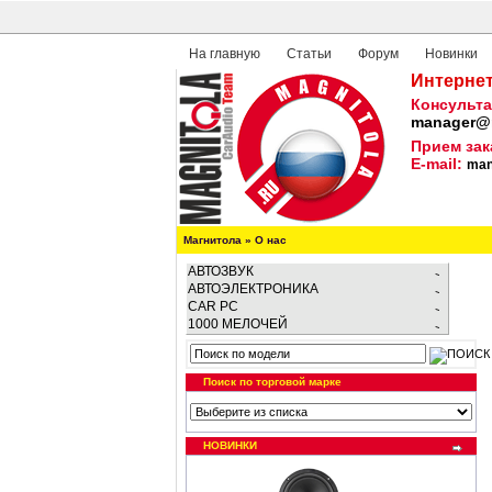
На главную
Статьи
Форум
Новинки
Интернет
Консульта
manager@m
Прием зак
E-mail:
man
Магнитола
»
О нас
АВТОЗВУК
АВТОЭЛЕКТРОНИКА
CAR PC
1000 МЕЛОЧЕЙ
Поиск по торговой марке
НОВИНКИ