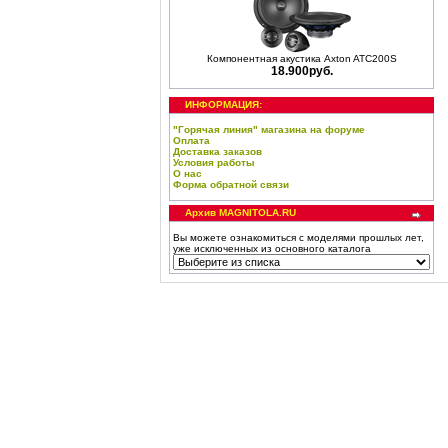
Компонентная акустика Axton ATC200S
18.900руб.
ИНФОРМАЦИЯ:
"Горячая линия" магазина на форуме
Оплата
Доставка заказов
Условия работы
О нас
Форма обратной связи
Архив MAGNITOLA.RU
Вы можете ознакомиться с моделями прошлых лет,
уже исключенных из основного каталога