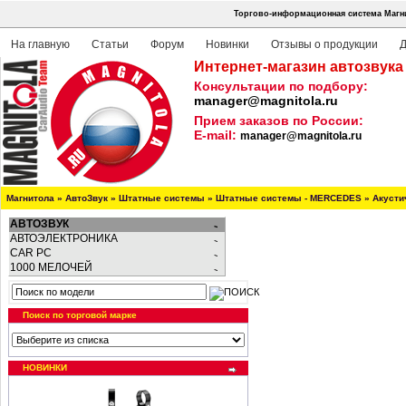
Торгово-информационная система Магни
На главную
Статьи
Форум
Новинки
Отзывы о продукции
Д
Интернет-магазин автозвука
Консультации по подбору:
manager@magnitola.ru
Прием заказов по России:
E-mail:
manager@magnitola.ru
Магнитола
»
АвтоЗвук
»
Штатные системы
»
Штатные системы - MERCEDES
»
Акусти
АВТОЗВУК
АВТОЭЛЕКТРОНИКА
CAR PC
1000 МЕЛОЧЕЙ
Поиск по торговой марке
НОВИНКИ