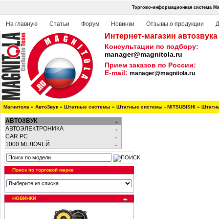
Торгово-информационная система Маг
На главную
Статьи
Форум
Новинки
Отзывы о продукции
Д
Интернет-магазин автозвука
Консультации по подбору:
manager@magnitola.ru
Прием заказов по России:
E-mail:
manager@magnitola.ru
Магнитола
»
АвтоЗвук
»
Штатные системы
»
Штатные системы - MITSUBISHI
»
Штатны
АВТОЗВУК
АВТОЭЛЕКТРОНИКА
CAR PC
1000 МЕЛОЧЕЙ
Поиск по торговой марке
НОВИНКИ