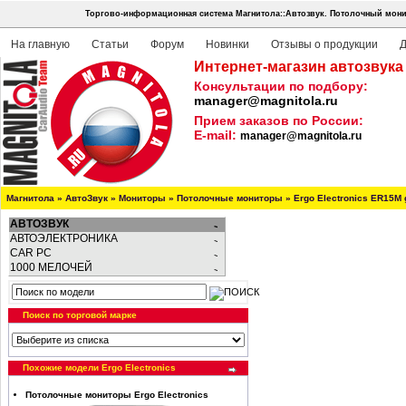
Торгово-информационная система Магнитола::Автозвук.
Потолочный мони
На главную
Статьи
Форум
Новинки
Отзывы о продукции
Д
Интернет-магазин автозвука
Консультации по подбору:
manager@magnitola.ru
Прием заказов по России:
E-mail:
manager@magnitola.ru
Магнитола
»
АвтоЗвук
»
Мониторы
»
Потолочные мониторы
»
Ergo Electronics ER15M g
АВТОЗВУК
АВТОЭЛЕКТРОНИКА
CAR PC
1000 МЕЛОЧЕЙ
Поиск по торговой марке
Похожие модели Ergo Electronics
Потолочные мониторы Ergo Electronics